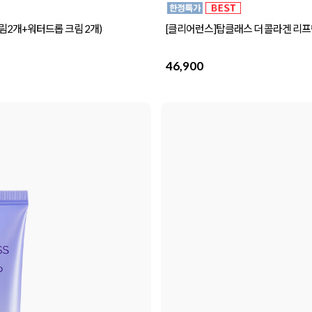
림2개+워터드롭 크림 2개)
[클리어런스]탑클래스 더 콜라겐 리프
46,900