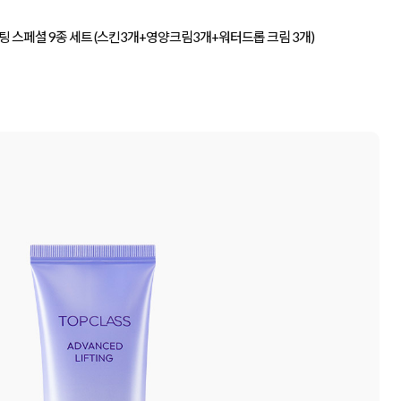
팅 스페셜 9종 세트 (스킨3개+영양크림3개+워터드롭 크림 3개)