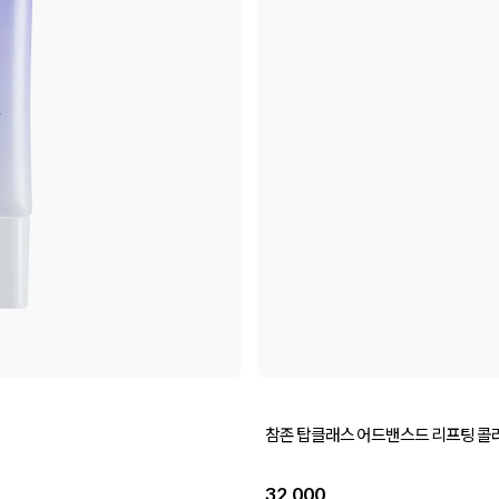
참존 탑클래스 어드밴스드 리프팅 콜라겐
32,000