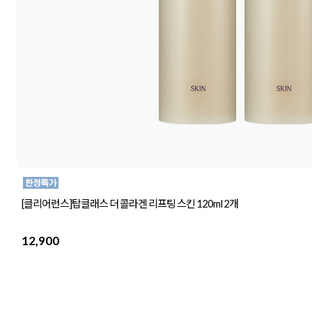
[클리어런스]탑클래스 더 콜라겐 리프팅 스킨 120ml 2개
12,900