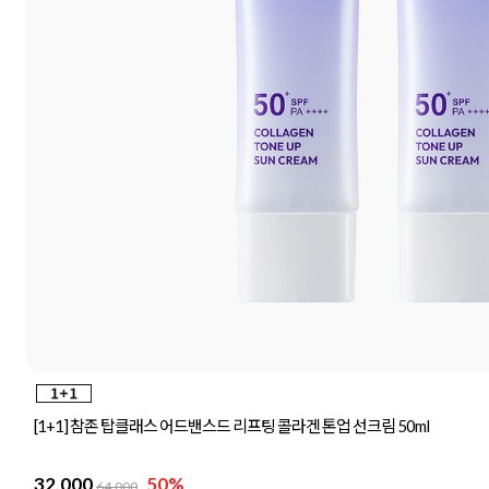
[1+1] 참존 탑클래스 어드밴스드 리프팅 콜라겐 톤업 선크림 50ml
32,000
50%
64,000