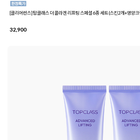
[클리어런스] 탑클래스 더 콜라겐 리프팅 스페셜 6종 세트 (스킨2개+영양크
32,900