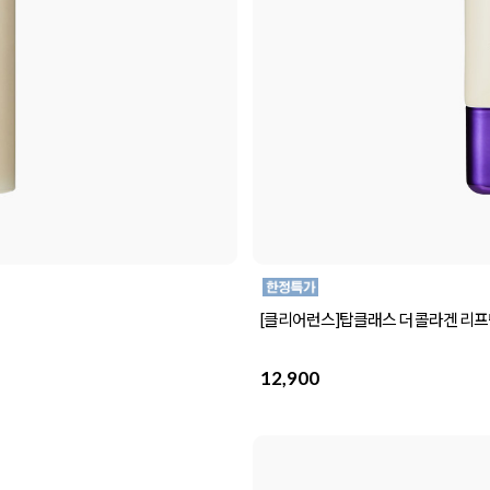
[클리어런스]탑클래스 더 콜라겐 리프팅 
12,900