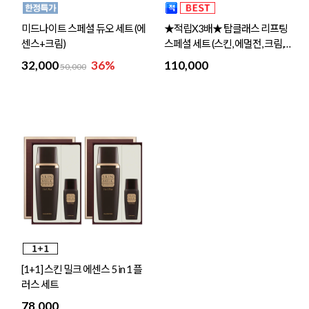
미드나이트 스페셜 듀오 세트 (에
★적립X3배★ 탑클래스 리프팅
센스+크림)
스페셜 세트 (스킨, 에멀전, 크림,
앰플)
32,000
36%
110,000
50,000
[1+1] 스킨 밀크 에센스 5 in 1 플
러스 세트
78,000