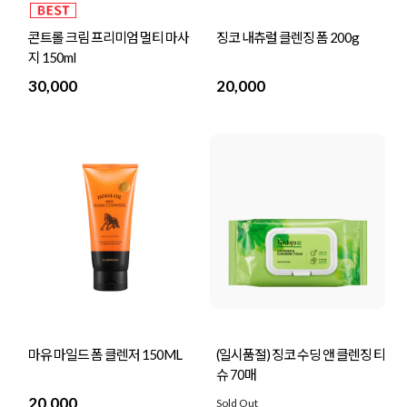
콘트롤 크림 프리미엄 멀티 마사
징코 내츄럴 클렌징 폼 200g
지 150ml
30,000
20,000
마유 마일드 폼 클렌저 150ML
(일시품절) 징코 수딩 앤 클렌징 티
슈 70매
20,000
Sold Out