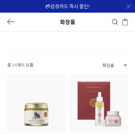
💳삼성카드 즉시 할인!
화장품
총 14개의 상품