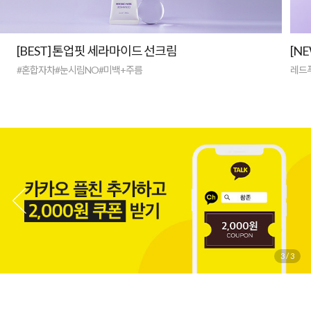
[BEST] 톤업핏 세라마이드 선크림
[N
#혼합자차#눈시림NO#미백+주름
레드
3
/
3