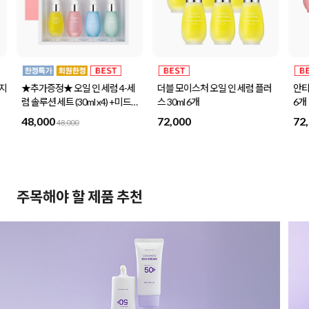
인 세럼 4-세
더블 모이스처 오일 인 세럼 플러
안티 링클 핑크 오일 인 세럼 30
l x4) +미드나
스 30ml 6개
6개
세트 증정
72,000
72,000
주목해야 할 제품 추천