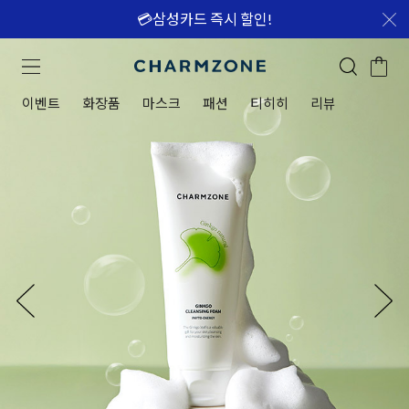
💳삼성카드 즉시 할인!
이벤트
화장품
마스크
패션
티히히
리뷰