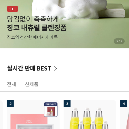
1+1
백탁 NO! 자극 NO!
알바트로스 레포츠 선
물과 땀에 자유로운 선크림
3
/
7
실시간 판매
BEST
전체
신제품
3
4