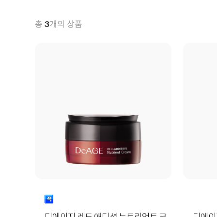
총
개의 상품
3
디에이지 레드 애디션 뉴트리언트 크
디에이지