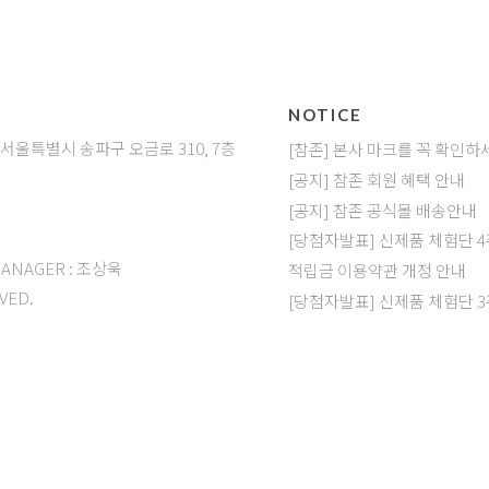
NOTICE
: 서울특별시 송파구 오금로 310, 7층
[참존] 본사 마크를 꼭 확인하
[공지] 참존 회원 혜택 안내
[공지] 참존 공식몰 배송안내
]
[당첨자발표] 신제품 체험단 
MANAGER : 조상욱
적립금 이용약관 개정 안내
VED.
[당첨자발표] 신제품 체험단 