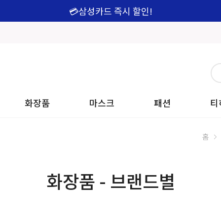
💳삼성카드 즉시 할인!
화장품
마스크
패션
티
홈
화장품 - 브랜드별