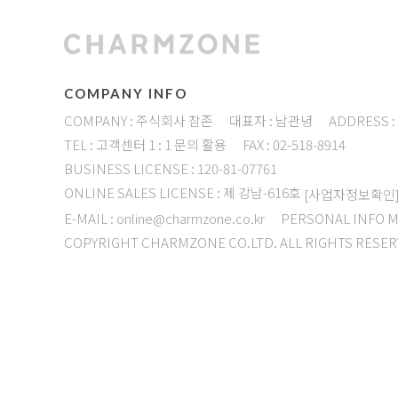
COMPANY INFO
COMPANY : 주식회사 참존
대표자 : 남관녕
ADDRESS 
TEL : 고객센터 1 : 1 문의 활용
FAX : 02-518-8914
BUSINESS LICENSE : 120-81-07761
ONLINE SALES LICENSE : 제 강남-616호
[사업자정보확인
E-MAIL : online@charmzone.co.kr
PERSONAL INFO 
COPYRIGHT CHARMZONE CO.LTD. ALL RIGHTS RESER