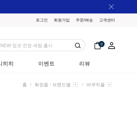
로그인
회원가입
주문/배송
고객센터
0
티히히
이벤트
리뷰
홈
화장품 - 브랜드별
바쿠치올