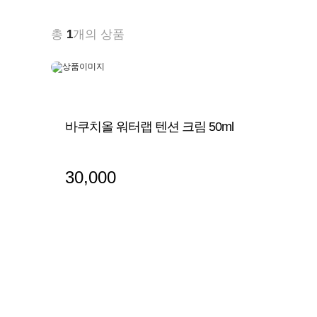
총
1
개의 상품
바쿠치올 워터랩 텐션 크림 50ml
30,000