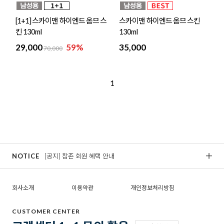
[1+1] 스카이맨 하이엔드 옴므 스
스카이맨 하이엔드 옴므 스킨
킨 130ml
130ml
29,000
59%
35,000
70,000
1
NOTICE
[공지] 참존 회원 혜택 안내
[
회사소개
이용약관
개인정보처리방침
CUSTOMER CENTER