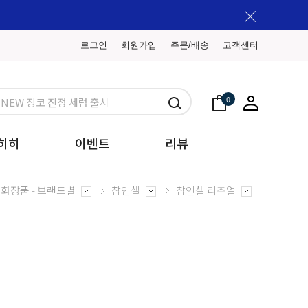
로그인
회원가입
주문/배송
고객센터
0
히히
이벤트
리뷰
화장품 - 브랜드별
참인셀
참인셀 리추얼