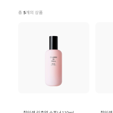
총
개의 상품
5
참인셀 리추얼 소프너 110ml
참인셀 