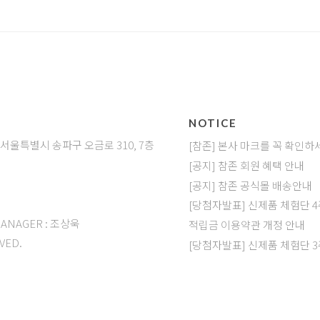
NOTICE
: 서울특별시 송파구 오금로 310, 7층
[참존] 본사 마크를 꼭 확인하
[공지] 참존 회원 혜택 안내
[공지] 참존 공식몰 배송안내
]
[당첨자발표] 신제품 체험단 
MANAGER : 조상욱
적립금 이용약관 개정 안내
VED.
[당첨자발표] 신제품 체험단 