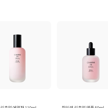
리추얼 에멀젼 110ml
참인셀 리추얼 앰플 50ml