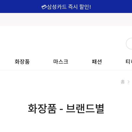
💳삼성카드 즉시 할인!
화장품
마스크
패션
티
홈
화장품 - 브랜드별