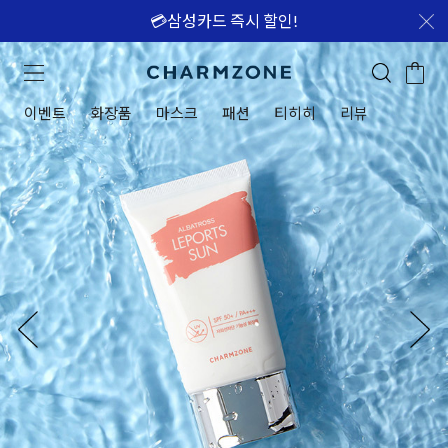
💳삼성카드 즉시 할인!
이벤트
화장품
마스크
패션
티히히
리뷰