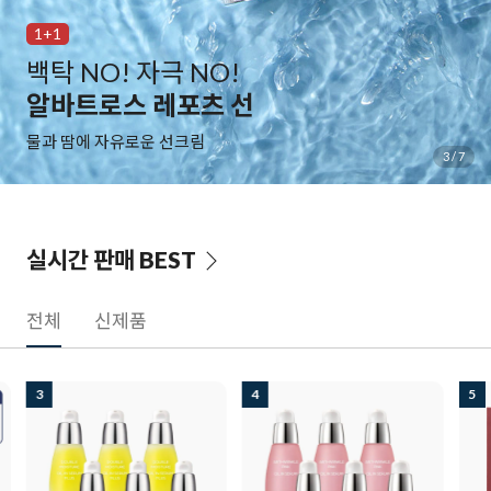
1+1
백탁 NO! 자극 NO!
알바트로스 레포츠 선
물과 땀에 자유로운 선크림
3
/
7
실시간 판매
BEST
전체
신제품
3
4
5