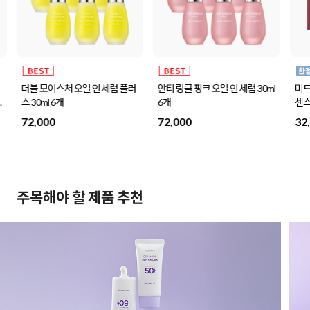
더블 모이스처 오일 인 세럼 플러
안티 링클 핑크 오일 인 세럼 30ml
미드
나
스 30ml 6개
6개
센스
72,000
72,000
32
주목해야 할 제품 추천