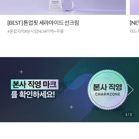
[BEST] 톤업핏 세라마이드 선크림
[N
#혼합자차#눈시림NO#미백+주름
레드
1
/
3