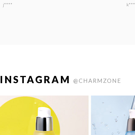
j****
k***
INSTAGRAM
@CHARMZONE