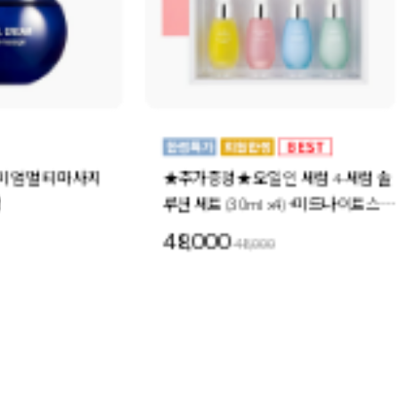
★추가증정★ 오일 인 세럼 4-세럼 솔
더블 모이스처 오
루션 세트 (30ml x4) +미드나이트스페
30ml 6개
셜 세트 1세트 증정
48,000
72,000
48,000