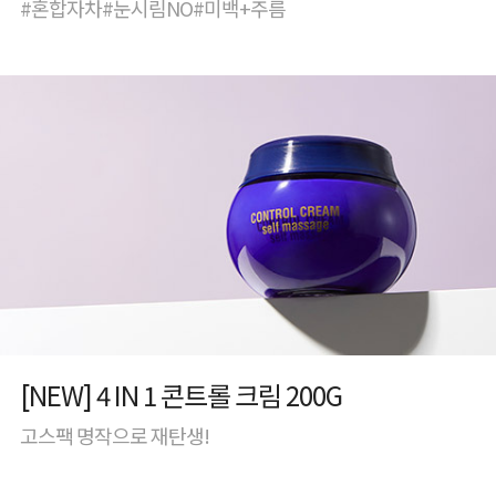
#혼합자차#눈시림NO#미백+주름
[NEW] 4 IN 1 콘트롤 크림 200G
고스팩 명작으로 재탄생!