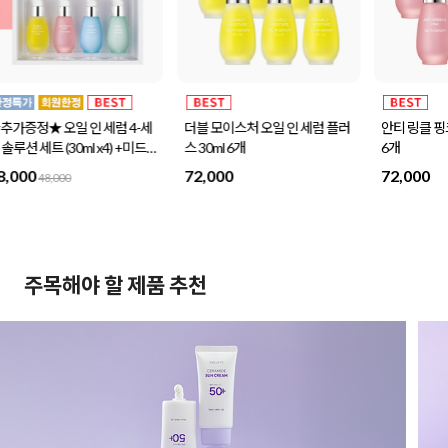
더블 모이스처 오일 인 세럼 플러
안티 링클 핑크 오일 인 세럼 30ml
미드
나
스 30ml 6개
6개
센스
72,000
72,000
32
주목해야 할 제품 추천