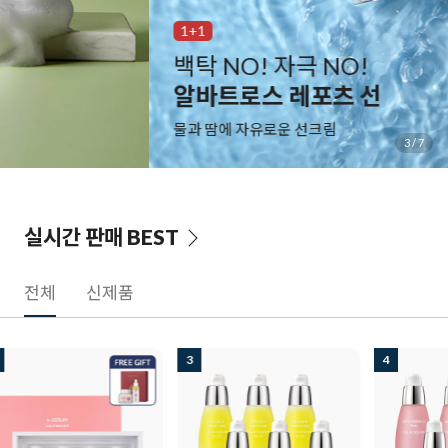
1+1
백탁 NO! 자극 NO!
알바트로스 레포츠 선
물과 땀에 자유로운 선크림
3
/
7
실시간 판매
BEST
전체
신제품
3
4
5