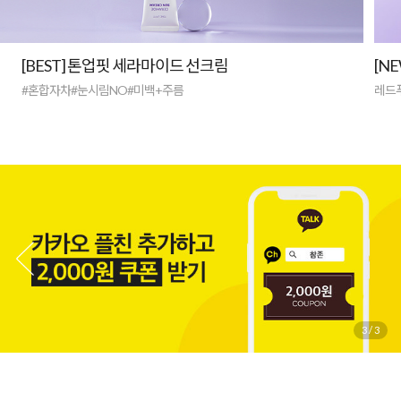
[BEST] 톤업핏 세라마이드 선크림
[N
#혼합자차#눈시림NO#미백+주름
레드
3
/
3