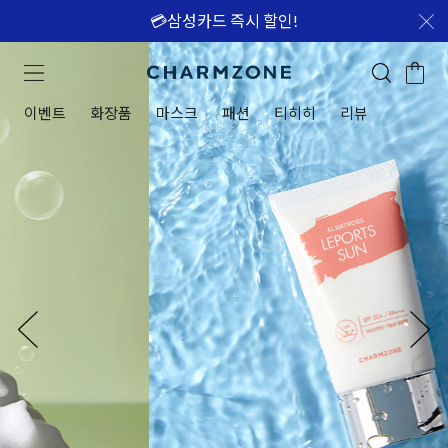
💳삼성카드 즉시 할인!
이벤트
화장품
마스크
패션
티히히
리뷰