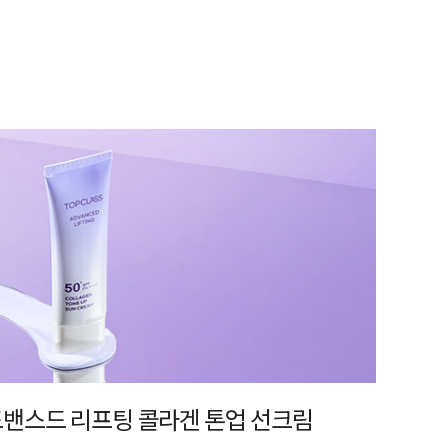
어드밴스드 리프팅 콜라겐 톤업 선크림