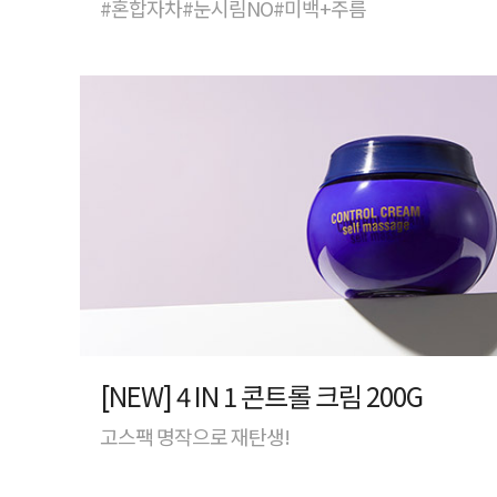
#혼합자차#눈시림NO#미백+주름
[NEW] 4 IN 1 콘트롤 크림 200G
고스팩 명작으로 재탄생!