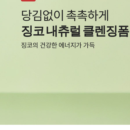
백탁 NO! 자극 NO!
알바트로스 레포츠 선
물과 땀에 자유로운 선크림