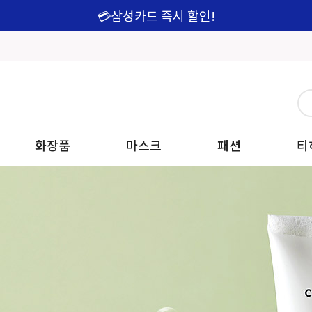
💳삼성카드 즉시 할인!
화장품
마스크
패션
티