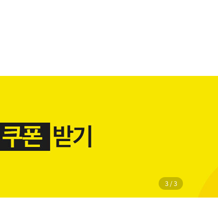
1
/
3