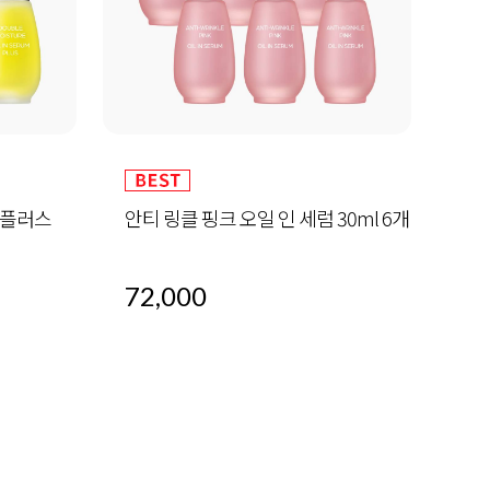
30ml 6개
알바트로스 레포츠 선 50ml (SPF 50+
하이
/ PA+++)
32,000
60