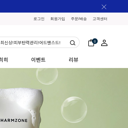
로그인
회원가입
주문/배송
고객센터
0
히히
이벤트
리뷰