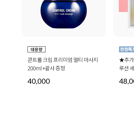
사지
★추가증정★ 오일 인 세럼 4-세럼 솔
더블 
루션 세트 (30ml x4) +미드나이트스페
30ml 
셜 세트 1세트 증정
48,000
72,0
48,000