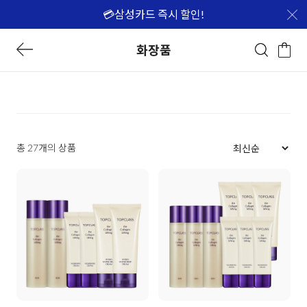
💳삼성카드 즉시 할인!
화장품
총 27개의 상품