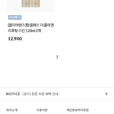
[클리어런스]탑클래스 더 콜라겐
리프팅 스킨 120ml 2개
12,900
1
NOTICE
[공지] 참존 회원 혜택 안내
[
회사소개
이용약관
개인정보처리방침