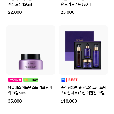
센스 로션 120ml
슐 트리트먼트 120ml
22,000
25,000
탑클래스 어드밴스드 리프팅 파
★적립X3배★ 탑클래스 리프팅
워 크림 50ml
스페셜 세트 (스킨, 에멀전, 크림,
앰플)
35,000
110,000