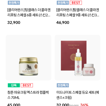
[클리어런스] 탑클래스 더 콜라겐
[클리어런스]탑클래스 더 콜라겐
리프팅 스페셜 6종 세트 (스킨2개
리프팅 스페셜 9종 세트 (스킨3개
+영양크림2개+워터드롭 크림 2
+영양크림3개+워터드롭 크림 3
32,900
46,900
개)
개)
참존 마유크림 엑스트라 컴플렉
미드나이트 스페셜 듀오 세트 (에
스 70ML
센스+크림)
45,000
32,000
36%
50,000