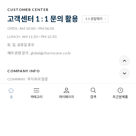
CUSTOMER CENTER
고객센터 1 : 1 문의 활용
1:1 상담하기
OPEN : AM 10:00 ~ PM 06:00
LUNCH : AM 11:30 ~ PM 12:30
토, 일, 공휴일 휴무
해외 관련 문의 : global@charmzone.co.kr
COMPANY INFO
COMPANY : 주식회사 참존
대표자 : 남관녕
ADDRESS : 서울특별시 송파구 오금로 310, 7층
홈
카테고리
마이페이지
검색
최근본제품
TEL : 고객센터 1 : 1 문의 활용
FAX : 02-518-8914
BUSINESS LICENSE : 120-81-07761
ONLINE SALES LICENSE : 제 강남-616호
[사업자정보확인]