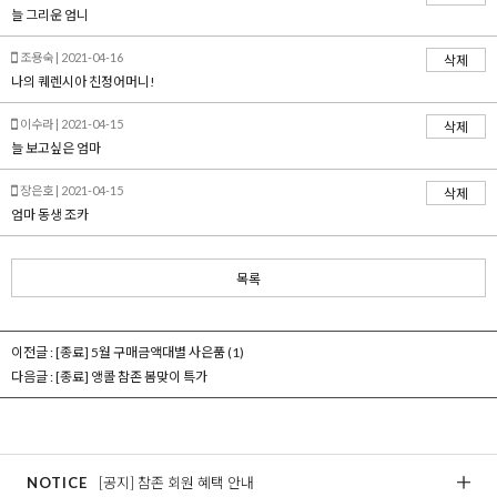
늘 그리운 엄니
조용숙 | 2021-04-16
삭제
나의 퀘렌시아 친정어머니!
이수라 | 2021-04-15
삭제
늘 보고싶은 엄마
장은호 | 2021-04-15
삭제
엄마 동생 조카
목록
이전글 :
[종료] 5월 구매금액대별 사은품
(1)
다음글 :
[종료] 앵콜 참존 봄맞이 특가
NOTICE
[공지] 참존 회원 혜택 안내
[