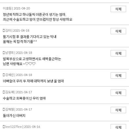
이호림 | 2021-04-20
삭제
정년퇴직하고 하나둘씩 아픈곳이 생기는 엄마,
최근에 수술도하고 맘이 안쓰럽지만 항상 사랑하오
김미 | 2021-04-18
삭제
필기시험 후 결과를 기다리고 있는 막내
올해는 꼭 합격 하기를^^
남영희 | 2021-04-18
삭제
발목부상으로 고생하면서도 새벽출근하는
남편 사랑해요 ~♡♡♡
강세린 | 2021-04-18
삭제
아빠없이 우리 두 자매 대학까지 보낸 울 엄마
김도예 | 2021-04-17
삭제
수술하고 회복중이신 우리 엄마
김재형 | 2021-04-17
삭제
돌아가신 아버지
lee1227lee | 2021-04-16
삭제