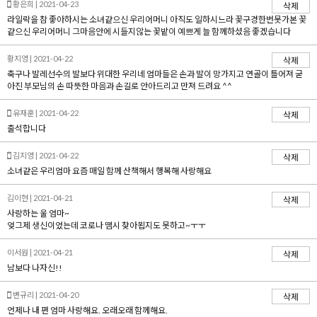
황은희 | 2021-04-23
삭제
라일락을 참 좋아하시는 소녀같으신 우리어머니 아직도 일하시느라 꽃구경한번못가본 꽃
같으신 우리어머니 그마음안에 시들지않는 꽃밭이 예쁘게 늘 함께하셨음 좋겠습니다
황지영 | 2021-04-22
삭제
축구나 발레선수의 발보다 위대한 우리네 엄마들은 손과 발이 망가지고 연골이 틀어져 굳
아진 부모님의 손 따뜻한 마음과 손길로 안아드리고 만져 드려요 ^^
유재훈 | 2021-04-22
삭제
출석합니다
김지영 | 2021-04-22
삭제
소녀같은 우리엄마 요즘 매일 함께 산책해서 행복해 사랑해요
김이현 | 2021-04-21
삭제
사랑하는 울 엄마~
엊그제 생신이었는데 코로나 땜시 찾아뵙지도 못하고~ㅜㅜ
이서원 | 2021-04-21
삭제
남보다 나자신!!
변규리 | 2021-04-20
삭제
언제나 내 편 엄마 사랑해요. 오래오래 함께해요.