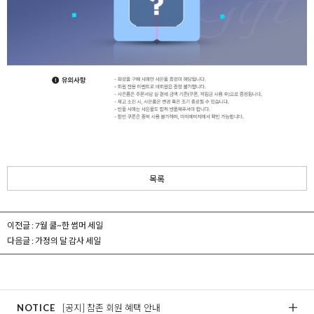
목록
이전글 :
7월 쿨~한 썸머 세일
다음글 :
가정의 달 감사 세일
NOTICE
[공지] 참존 회원 혜택 안내
[