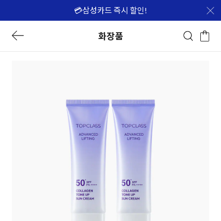
💳삼성카드 즉시 할인!
화장품