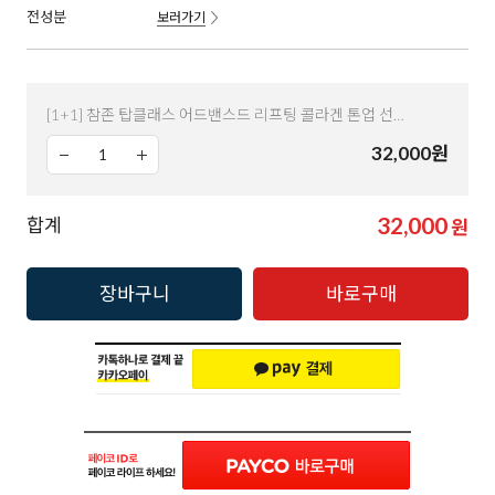
전성분
보러가기
[1+1] 참존 탑클래스 어드밴스드 리프팅 콜라겐 톤업 선크림 50ml
32,000
원
32,000
합계
원
장바구니
바로구매