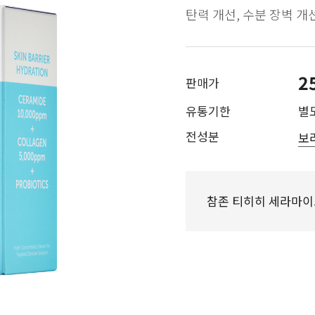
탄력 개선, 수분 장벽 개
2
판매가
유통기한
별
전성분
보