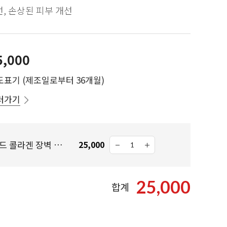
선, 손상된 피부 개선
5,000
도표기 (제조일로부터 36개월)
러가기
참존 티히히 세라마이드 콜라겐 장벽 세럼 30ML
25,000
25,000
합계