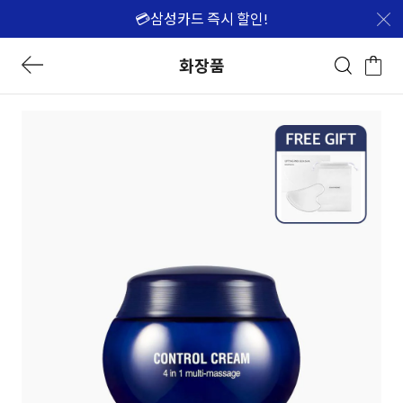
💳삼성카드 즉시 할인!
화장품