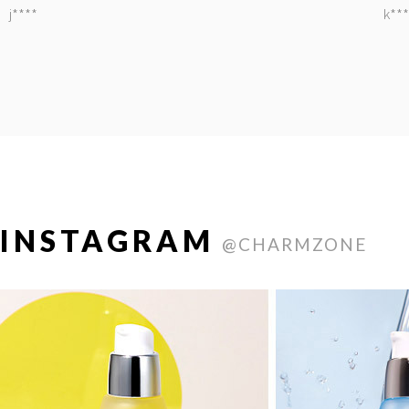
j****
k***
INSTAGRAM
@CHARMZONE