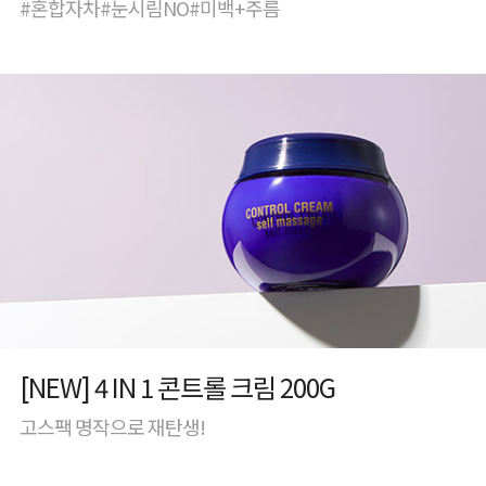
#혼합자차#눈시림NO#미백+주름
[NEW] 4 IN 1 콘트롤 크림 200G
고스팩 명작으로 재탄생!