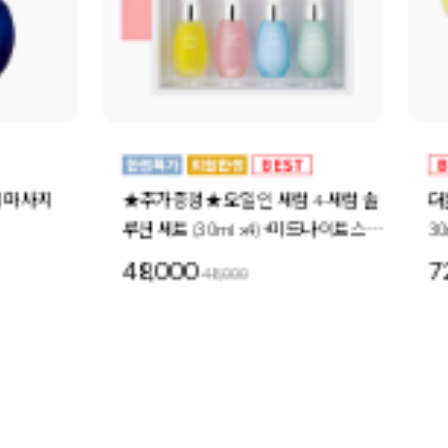
★추가증정★ 오일 인 세럼 4-세럼 솔
더블 모이스처 오
루션 세트 (30ml x4) +미드나이트스페
30ml 6개
셜 세트 1세트 증정
48,000
72,000
48,000