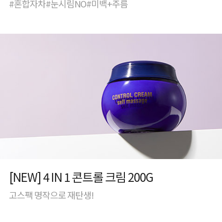
#혼합자차#눈시림NO#미백+주름
[NEW] 4 IN 1 콘트롤 크림 200G
고스팩 명작으로 재탄생!