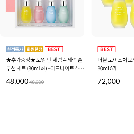
★추가증정★ 오일 인 세럼 4-세럼 솔
더블 모이스처 오
루션 세트 (30ml x4) +미드나이트스페
30ml 6개
셜 세트 1세트 증정
48,000
72,000
48,000