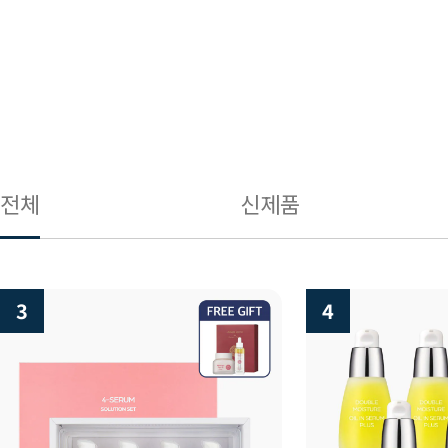
전체
신제품
3
4