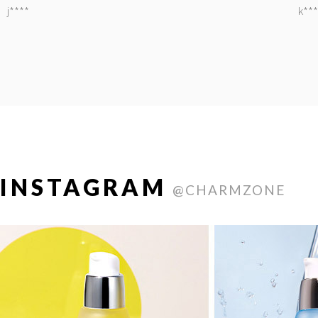
j****
k***
INSTAGRAM
@CHARMZONE