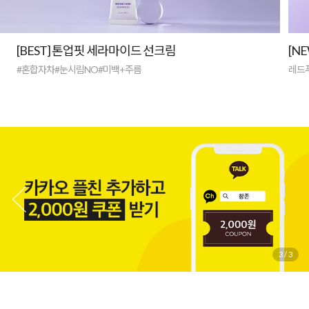
[BEST] 톤업핏 세라마이드 선크림
[N
#혼합자차#눈시림NO#미백+주름
레드
3
/
3