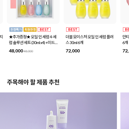
 4-세
더블 모이스처 오일 인 세럼 플러
안티 링클 핑크 오일 인 세럼 30ml
 +미드나
스 30ml 6개
6개
정
72,000
72,000
주목해야 할 제품 추천