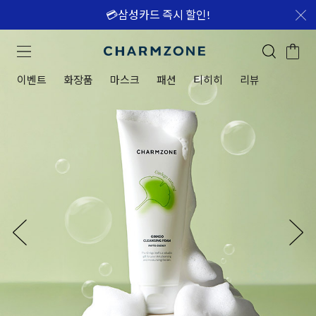
💳삼성카드 즉시 할인!
이벤트
화장품
마스크
패션
티히히
리뷰