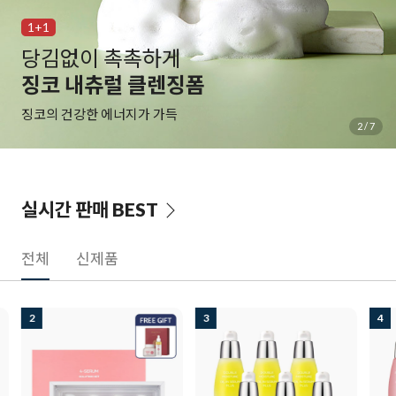
1+1
백탁 NO! 자극 NO!
알바트로스 레포츠 선
물과 땀에 자유로운 선크림
3
/
7
실시간 판매
BEST
전체
신제품
3
4