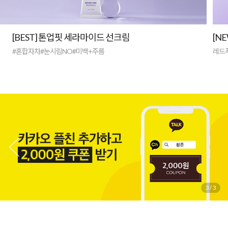
[BEST] 톤업핏 세라마이드 선크림
[N
#혼합자차#눈시림NO#미백+주름
레드
3
/
3