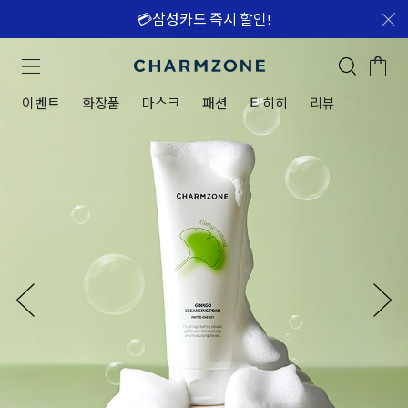
💳삼성카드 즉시 할인!
이벤트
화장품
마스크
패션
티히히
리뷰