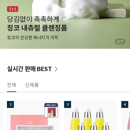
1+1
당김없이 촉촉하게
징코 내츄럴 클렌징폼
징코의 건강한 에너지가 가득
3
/
7
실시간 판매
BEST
전체
신제품
2
3
4