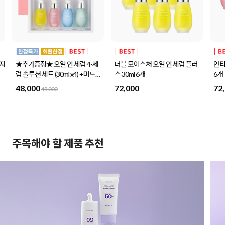
사지
★추가증정★ 오일 인 세럼 4-세
더블 모이스처 오일 인 세럼 플러
안티
럼 솔루션 세트 (30ml x4) +미드나
스 30ml 6개
6개
이트스페셜 세트 1세트 증정
48,000
72,000
72
48,000
주목해야 할 제품 추천