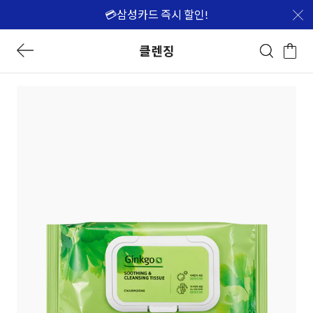
💳삼성카드 즉시 할인!
클렌징