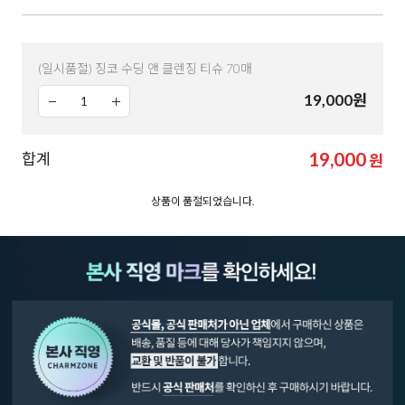
(일시품절) 징코 수딩 앤 클렌징 티슈 70매
19,000
원
19,000
합계
원
상품이 품절되었습니다.