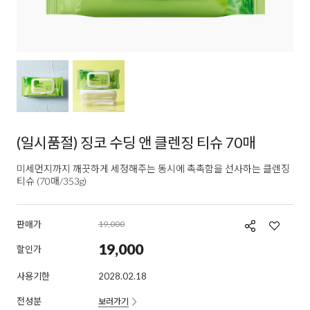
(일시품절) 징코 수딩 앤 클렌징 티슈 70매
미세먼지까지 깨끗하게 세정해주는 동시에 촉촉함을 선사하는 클렌징
티슈 (70매/353g)
판매가
19,000
19,000
할인가
사용기한
2028.02.18
전성분
보러가기