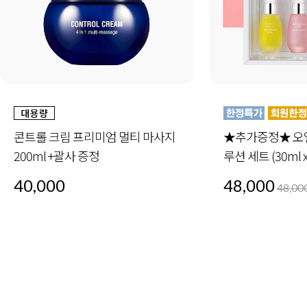
★추가증정★ 오일 인 세럼 4-세럼 솔
더블 모이스처 오
루션 세트 (30ml x4) +미드나이트스페
30ml 6개
셜 세트 1세트 증정
48,000
72,000
48,000