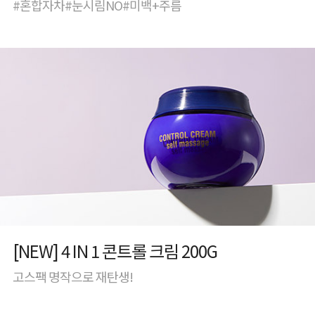
#혼합자차#눈시림NO#미백+주름
[NEW] 4 IN 1 콘트롤 크림 200G
고스팩 명작으로 재탄생!