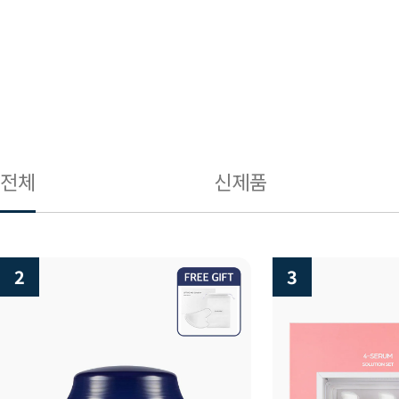
전체
신제품
3
4