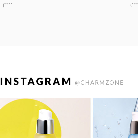
j****
k***
INSTAGRAM
@CHARMZONE