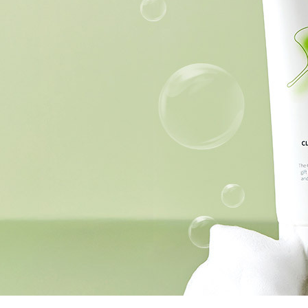
백탁 NO! 자극 NO!
알바트로스 레포츠 선
물과 땀에 자유로운 선크림