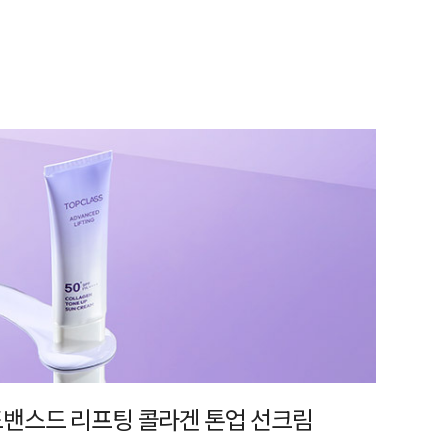
어드밴스드 리프팅 콜라겐 톤업 선크림