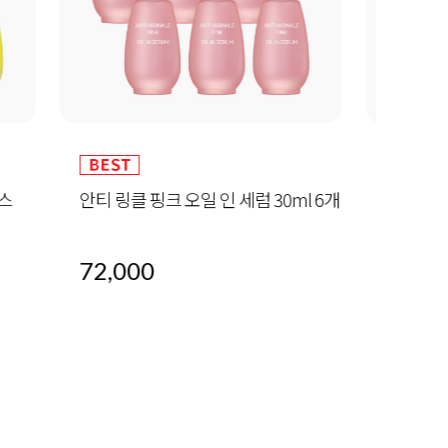
30ml 6개
알바트로스 레포츠 선 50ml (SPF 50+
하이
/ PA+++)
32,000
60