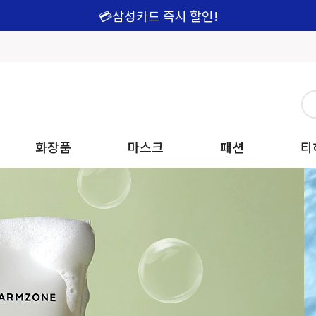
💳삼성카드 즉시 할인!
화장품
마스크
패션
티