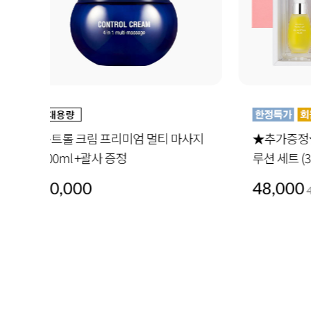
사지
★추가증정★ 오일 인 세럼 4-세럼 솔
더블 
루션 세트 (30ml x4) +미드나이트스페
30ml 
셜 세트 1세트 증정
48,000
72,0
48,000