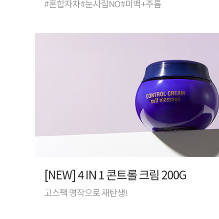
#혼합자차#눈시림NO#미백+주름
[NEW] 4 IN 1 콘트롤 크림 200G
고스팩 명작으로 재탄생!