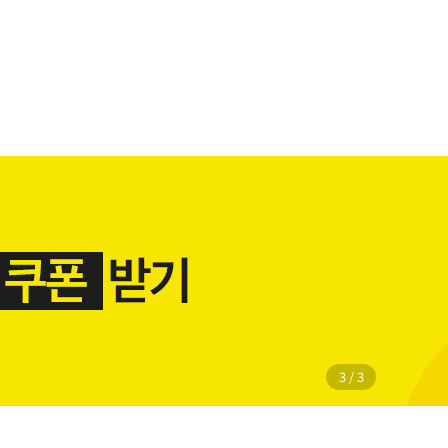
1
/
3