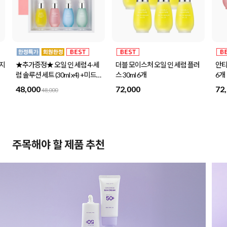
사지
★추가증정★ 오일 인 세럼 4-세
더블 모이스처 오일 인 세럼 플러
안티
럼 솔루션 세트 (30ml x4) +미드나
스 30ml 6개
6개
이트스페셜 세트 1세트 증정
48,000
72,000
72
48,000
주목해야 할 제품 추천