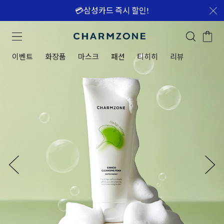
💳삼성카드 즉시 할인!
이벤트
화장품
마스크
패션
티히히
리뷰