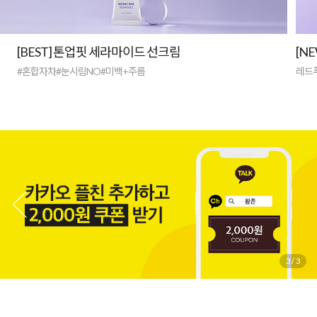
[BEST] 톤업핏 세라마이드 선크림
[N
#혼합자차#눈시림NO#미백+주름
레드
3
/
3