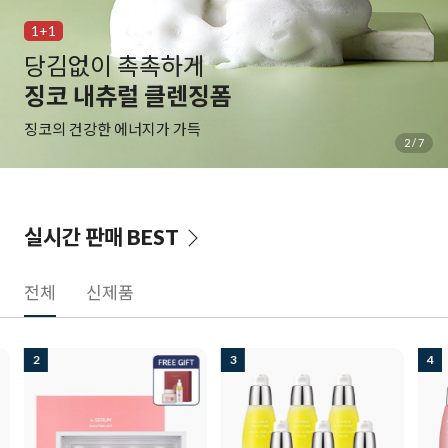
1
1+
김없이 촉촉하게
백
코 내츄럴 클렌징폼
알
의 건강한 에너지가 가득
물과
3
/
7
실시간 판매
BEST
전체
신제품
2
3
4