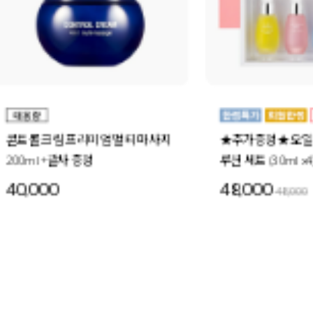
★추가증정★ 오일 인 세럼 4-세럼 솔
더블 모이스처 오
루션 세트 (30ml x4) +미드나이트스페
30ml 6개
셜 세트 1세트 증정
48,000
72,000
48,000