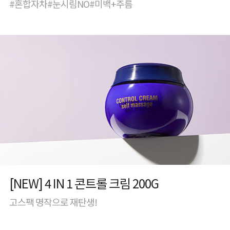
#혼합자차#눈시림NO#미백+주름
[NEW] 4 IN 1 콘트롤 크림 200G
고스팩 명작으로 재탄생!