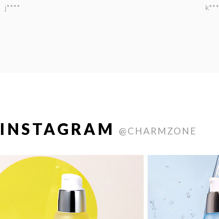
j****
k***
INSTAGRAM
@CHARMZONE