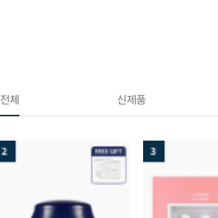
전체
신제품
3
4