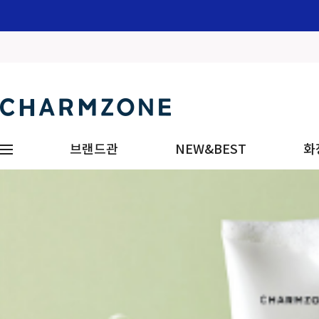
브랜드관
NEW&BEST
화