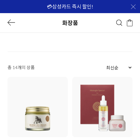
💳삼성카드 즉시 할인!
화장품
총 14개의 상품