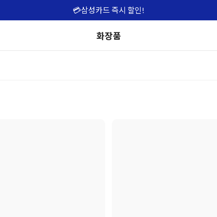
💳삼성카드 즉시 할인!
화장품