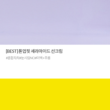
[BEST] 톤업핏 세라마이드 선크림
#혼합자차#눈시림NO#미백+주름