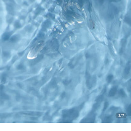
3
/
7