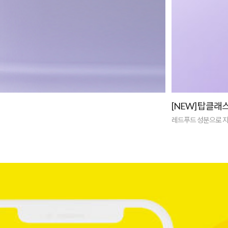
[NEW] 탑클래
레드푸드 성분으로 지